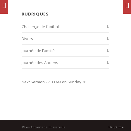
RUBRIQUES
Challenge de football
Divers
Journée de l'amitié
Journée des Anciens
Next Sermon - 7:00 AM on Sunday 28
©Les Anciens de Bosserville
Bleupétrole