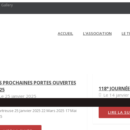
Gallery
ACCUEIL
L’ASSOCIATION
LE T
S PROCHAINES PORTES OUVERTES
118° JOURNÉE
25
Le 14 janvie
Le 25 janvier 2025
ez nombreux, nous rencontrer à la
rtreuse 25 Janvier 2025 22 Mars 2025 17 Mai
LIRE LA S
25