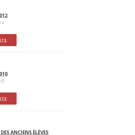
012
12
UITE
010
10
UITE
 DES ANCIENS ÉLÈVES