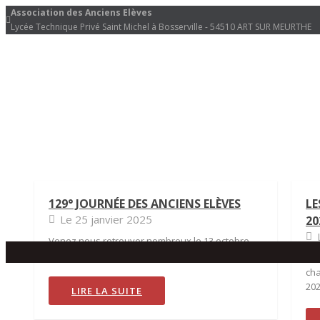
Association des Anciens Elèves
Lycée Technique Privé Saint Michel à Bosserville - 54510 ART SUR MEURTHE
129° JOURNÉE DES ANCIENS ELÈVES
LE
Le 25 janvier 2025
20
Venez nous retrouver nombreux le 13 octobre
2024
Ven
cha
20
LIRE LA SUITE