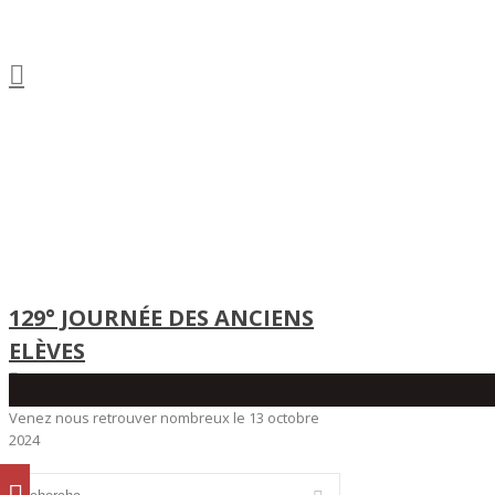
129° JOURNÉE DES ANCIENS
ELÈVES
Le 25 janvier 2025
Venez nous retrouver nombreux le 13 octobre
2024